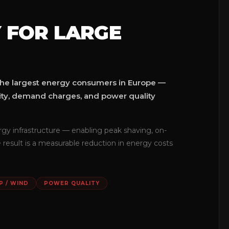
 FOR LARGE
g the largest energy consumers in Europe —
ility, demand charges, and power quality
ergy infrastructure — enabling peak shaving, on-
 result is a measurable reduction in energy costs
P / WIND
POWER QUALITY