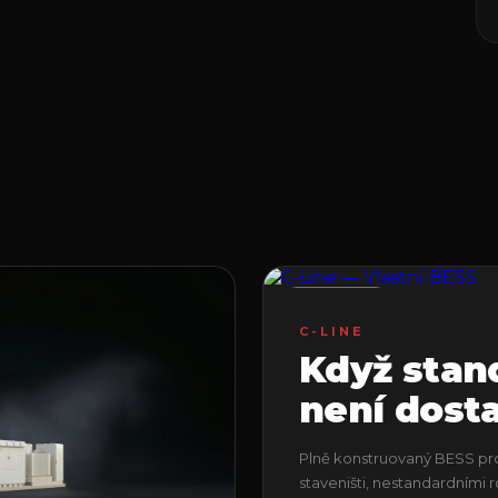
VLASTNÍ
C-LINE
Když stan
není dosta
Plně konstruovaný BESS pro
staveništi, nestandardními