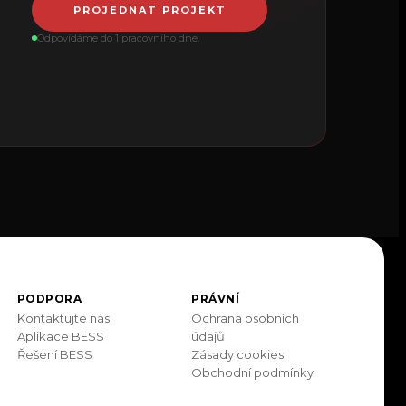
PROJEDNAT PROJEKT
Odpovídáme do 1 pracovního dne.
PODPORA
PRÁVNÍ
Kontaktujte nás
Ochrana osobních
Aplikace BESS
údajů
Řešení BESS
Zásady cookies
Obchodní podmínky