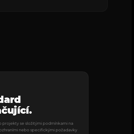
dard
čující.
 projekty se složitými podmínkami na
 rozhraními nebo specifickými požadavky