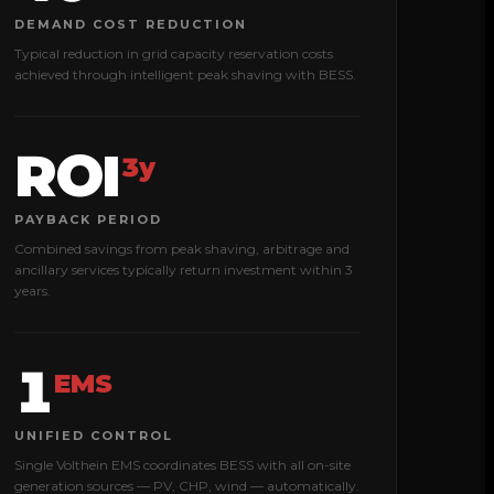
DEMAND COST REDUCTION
Typical reduction in grid capacity reservation costs
achieved through intelligent peak shaving with BESS.
ROI
3y
PAYBACK PERIOD
Combined savings from peak shaving, arbitrage and
ancillary services typically return investment within 3
years.
1
EMS
UNIFIED CONTROL
Single Volthein EMS coordinates BESS with all on-site
generation sources — PV, CHP, wind — automatically.