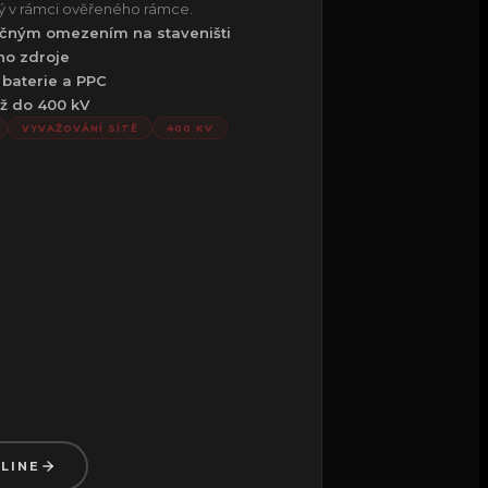
ný v rámci ověřeného rámce.
ečným omezením na staveništi
ho zdroje
 baterie a PPC
 až do 400 kV
VYVAŽOVÁNÍ SÍTĚ
400 KV
LINE