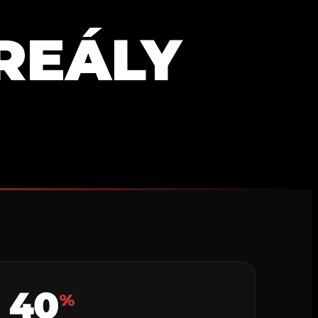
REÁLY
40
%