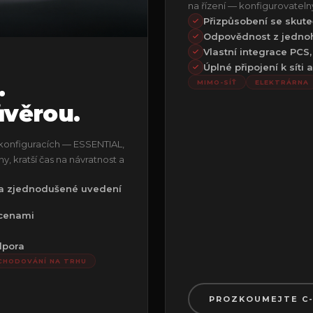
na řízení — konfigurovatel
Přizpůsobení se skut
Odpovědnost z jedno
Vlastní integrace PCS,
Úplné připojení k síti
.
MIMO-SÍŤ
ELEKTRÁRNA
ůvěrou.
konfiguracích — ESSENTIAL,
kratší čas na návratnost a
 a zjednodušené uvedení
 cenami
dpora
CHODOVÁNÍ NA TRHU
PROZKOUMEJTE C-