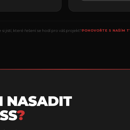
 si jistí, které řešení se hodí pro váš projekt?
POHOVOŘTE S NAŠÍM 
I NASADIT
SS
?