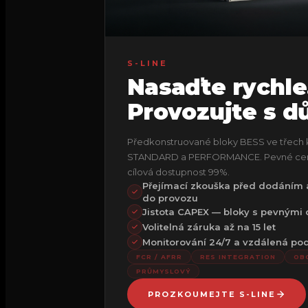
S-LINE
Nasaďte rychle
Provozujte s d
Předkonstruované bloky BESS ve třech 
STANDARD a PERFORMANCE. Pevné ceny, 
cílová dostupnost 99%.
Přejímací zkouška před dodáním
do provozu
Jistota CAPEX — bloky s pevnými
Volitelná záruka až na 15 let
Monitorování 24/7 a vzdálená po
FCR / AFRR
RES INTEGRATION
OB
PRŮMYSLOVÝ
PROZKOUMEJTE S-LINE