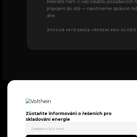
Řekněte nám o vaší lokalitě, požadavcích n
připojení do sítě — navrhneme správné řeš
dne.
ZPŮSOB INTEGRACE
ŘEŠENÍ PRO ÚLOŽIŠ
Zůstaňte informováni o řešeních pro
skladování energie