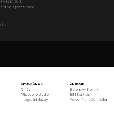
a kapacitu a
ení do 1 pracovního
TĚ
SPOLEČNOST
ZDROJE
O nás
Bateriový Slovník
Případové studie
BESSentials
Integrační služby
Power Plant Controller