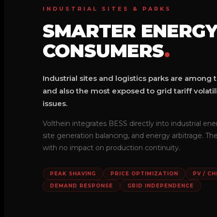
INDUSTRIAL SITES & PARKS
SMARTER ENERGY
CONSUMERS
.
Industrial sites and logistics parks are amon
and also the most exposed to grid tariff volat
issues.
Volthein integrates BESS directly into industrial en
site generation balancing, and energy arbitrage. The
with no impact on production continuity.
PEAK SHAVING
PRICE OPTIMIZATION
PV / CH
DEMAND RESPONSE
GRID INDEPENDENCE