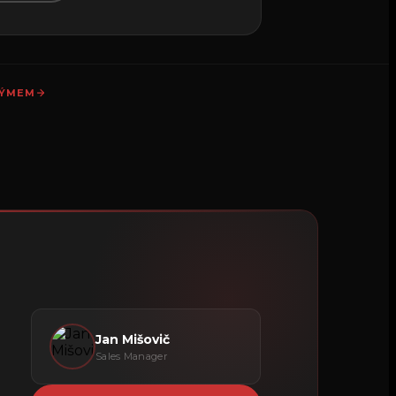
TÝMEM
Jan Mišovič
Sales Manager